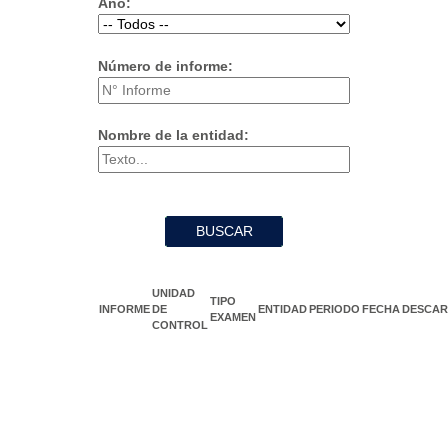
Año:
Número de informe:
Nombre de la entidad:
UNIDAD
TIPO
INFORME
DE
ENTIDAD
PERIODO
FECHA
DESCA
EXAMEN
CONTROL